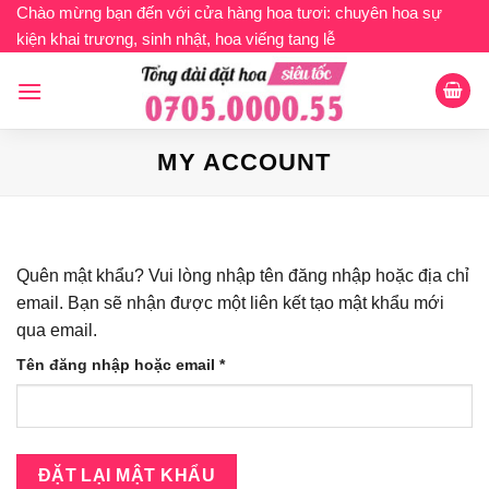
Bỏ
Chào mừng bạn đến với cửa hàng hoa tươi: chuyên hoa sự
kiện khai trương, sinh nhật, hoa viếng tang lễ
qua
nội
dung
MY ACCOUNT
Quên mật khẩu? Vui lòng nhập tên đăng nhập hoặc địa chỉ
email. Bạn sẽ nhận được một liên kết tạo mật khẩu mới
qua email.
Bắt
Tên đăng nhập hoặc email
*
buộc
ĐẶT LẠI MẬT KHẨU