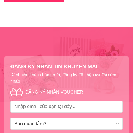
ĐĂNG KÝ NHẬN TIN KHUYẾN MÃI
Dành cho khách hàng mới, đăng ký để nhận ưu đãi sớm
nhất!
ĐĂNG KÝ NHẬN VOUCHER