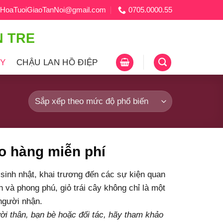
HoaTuoiGiaoTanNoi@gmail.com
0705.0000.55
N TRE
ÂY
CHẬU LAN HỒ ĐIỆP
ao hàng miễn phí
 sinh nhật, khai trương đến các sự kiện quan
n và phong phú, giỏ trái cây không chỉ là một
người nhận.
ời thân, bạn bè hoặc đối tác, hãy tham khảo