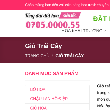
Bỏ
Chào mừng bạn đến với cửa hàng hoa tươi: chuyên ho
qua
nội
ĐẶT 
dung
HOA KHAI TRƯƠNG
Giỏ Trái Cây
TRANG CHỦ
/
GIỎ TRÁI CÂY
DANH MỤC SẢN PHẨM
Giỏ tr
BÓ HOA
trọng k
CHẬU LAN HỒ ĐIỆP
món qu
Nếu bạ
GIỎ HOA