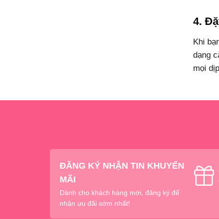
4. Đặ
Khi bạn
dạng c
mọi dịp
ĐĂNG KÝ NHẬN TIN KHUYẾN
MÃI
Dành cho khách hàng mới, đăng ký để
nhận ưu đãi sớm nhất!