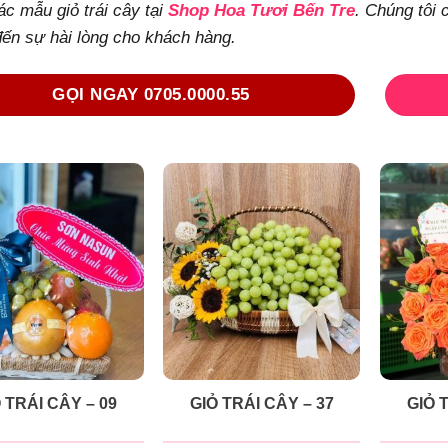
c mẫu giỏ trái cây tại
Shop Hoa Tươi Bến Tre
. Chúng tôi 
ến sự hài lòng cho khách hàng.
GỌI NGAY 0705.0000.55
 TRÁI CÂY – 09
GIỎ TRÁI CÂY – 37
GIỎ 