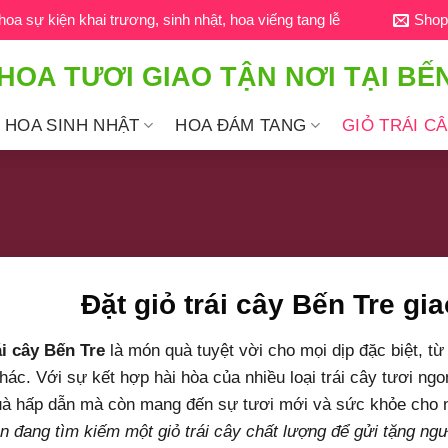
a sự kiện khai trương, sinh nhật, hoa viếng tang lễ
Shop
HOA TƯƠI GIAO TẬN NƠI TẠI BẾ
HOA SINH NHẬT
HOA ĐÁM TANG
GIỎ TRÁI C
Đặt giỏ trái cây Bến Tre gi
ái cây Bến Tre
là món quà tuyệt vời cho mọi dịp đặc biệt, từ
hác. Với sự kết hợp hài hòa của nhiều loại trái cây tươi ngo
à hấp dẫn mà còn mang đến sự tươi mới và sức khỏe cho 
n đang tìm kiếm một giỏ trái cây chất lượng để gửi tặng ngư