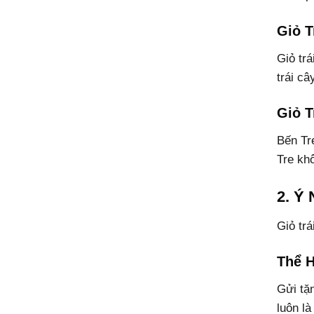
Giỏ T
Giỏ tr
trái câ
Giỏ T
Bến Tre
Tre kh
2. Ý 
Giỏ tr
Thể 
Gửi tặ
luôn là