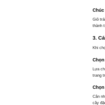
Chúc
Giỏ tr
thành t
3. C
Khi chọ
Chọn
Lựa chọ
trang t
Chọn
Cân nhắ
cây đặ