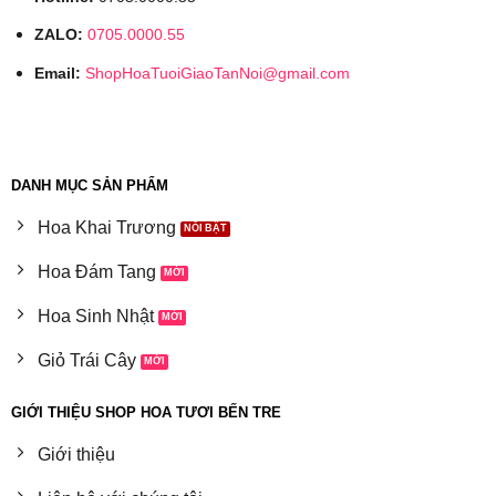
Thông gió:
Đảm bảo chậu hoa được đặt ở nơi
thoáng gió để tránh sự phát triển của nấm mốc.
ZALO:
0705.0000.55
Không khí lưu thông tốt giúp cây khỏe mạnh và
Email:
ShopHoaTuoiGiaoTanNoi@gmail.com
giảm nguy cơ mắc bệnh.
Thay chậu:
Nếu cây phát triển quá lớn so với
chậu, hãy thay chậu lớn hơn để cây có đủ không
gian để phát triển. Khi thay chậu, cần cẩn thận
DANH MỤC SẢN PHẨM
không làm tổn thương rễ cây.
Hoa Khai Trương
4. Các loại hoa đặc biệt
Hoa Đám Tang
Mỗi loại hoa có những đặc điểm riêng và cách chăm
Hoa Sinh Nhật
sóc đặc biệt. Dưới đây là một số hướng dẫn chăm
sóc cho các loại hoa phổ biến:
Giỏ Trái Cây
Hoa hồng:
Cắt tỉa cành và thay nước thường
GIỚI THIỆU SHOP HOA TƯƠI BẾN TRE
xuyên, sử dụng dưỡng hoa để giữ hoa tươi lâu.
Giới thiệu
Hoa hồng cần nhiều ánh sáng và độ ẩm. Tránh
để hoa ở nơi có nhiệt độ quá cao hoặc quá thấp.