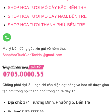
đất trước khi tưới bằng cách chọc ngón tay vào
SHOP HOA TƯƠI MỎ CÀY BẮC, BẾN TRE
đất khoảng 2-3 cm. Nếu đất khô, đó là lúc bạn
SHOP HOA TƯƠI MỎ CÀY NAM, BẾN TRE
cần tưới nước. Tưới vào buổi sáng hoặc chiều
tối để tránh làm tổn thương cây do nắng gắt.
SHOP HOA TƯƠI THẠNH PHÚ, BẾN TRE
Phân bón:
Sử dụng phân bón thích hợp cho
từng loại hoa, bón phân theo hướng dẫn của nhà
sản xuất. Phân bón cung cấp dưỡng chất giúp
Mọi ý kiến đóng góp xin gửi về hòm thư:
cây phát triển mạnh mẽ và nở hoa đẹp. Tuy
ShopHoaTuoiGiaoTanNoi@gmail.com
nhiên, tránh bón phân quá nhiều vì có thể làm cây
bị cháy lá hoặc héo.
Kiểm tra sâu bệnh:
Thường xuyên kiểm tra chậu
hoa để phát hiện và xử lý kịp thời các dấu hiệu
Chẳng phải đợi lâu, bạn chỉ cần điện đặt hàng và hoa sẽ được giao
của sâu bệnh. Các dấu hiệu như lá vàng, héo
tận nơi trong nội thành phố trong chưa đầy 1h.
hoặc xuất hiện đốm đen có thể là dấu hiệu của
bệnh. Sử dụng các biện pháp sinh học hoặc
Địa chỉ:
374 Trương Định, Phường 5, Bến Tre
thuốc bảo vệ thực vật để xử lý sâu bệnh.
Hotline:
0705.0000.55