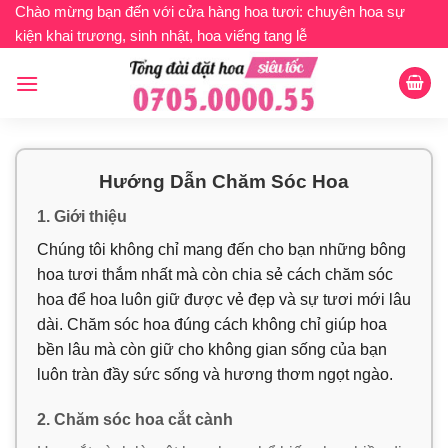
Bỏ
Chào mừng bạn đến với cửa hàng hoa tươi: chuyên hoa sự
kiện khai trương, sinh nhật, hoa viếng tang lễ
qua
nội
dung
Hướng Dẫn Chăm Sóc Hoa
1. Giới thiệu
Chúng tôi không chỉ mang đến cho bạn những bông
hoa tươi thắm nhất mà còn chia sẻ cách chăm sóc
hoa để hoa luôn giữ được vẻ đẹp và sự tươi mới lâu
dài. Chăm sóc hoa đúng cách không chỉ giúp hoa
bền lâu mà còn giữ cho không gian sống của bạn
luôn tràn đầy sức sống và hương thơm ngọt ngào.
2. Chăm sóc hoa cắt cành