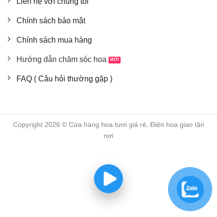
Liên hệ với chúng tôi
Hoa lan:
Cung cấp độ ẩm cao, tránh ánh nắng
Chính sách bảo mật
trực tiếp và tưới nước bằng cách phun sương.
Hoa lan thích môi trường ẩm và thoáng khí. Bón
Chính sách mua hàng
phân định kỳ để cung cấp dưỡng chất cần thiết
Hướng dẫn chăm sóc hoa
cho cây.
Hoa cẩm chướng:
Đặt nơi có ánh sáng dịu nhẹ,
FAQ ( Câu hỏi thường gặp )
tưới nước đều đặn và cắt tỉa cành thường xuyên.
Hoa cẩm chướng rất nhạy cảm với nhiệt độ và độ
ẩm. Đảm bảo cây luôn được cung cấp đủ nước
Copyright 2026 © Cửa hàng hoa tươi giá rẻ, Điện hoa giao tận
nhưng không để nước đọng lại ở gốc cây.
nơi
Hoa tulip:
Hoa tulip cần nhiệt độ mát mẻ, tránh
ánh nắng trực tiếp và nhiệt độ cao. Tưới nước
đều đặn và giữ cho đất luôn ẩm. Hoa tulip thường
nở vào mùa xuân, do đó cần đảm bảo nhiệt độ
phù hợp trong giai đoạn này.
Hoa cúc:
Hoa cúc rất dễ trồng và chăm sóc, cần