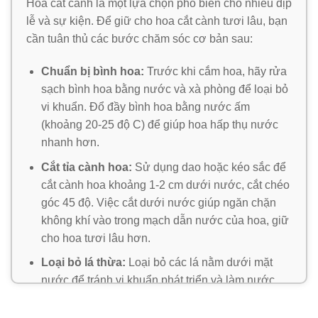
Hoa cắt cành là một lựa chọn phổ biến cho nhiều dịp
lễ và sự kiện. Để giữ cho hoa cắt cành tươi lâu, bạn
cần tuân thủ các bước chăm sóc cơ bản sau:
Chuẩn bị bình hoa:
Trước khi cắm hoa, hãy rửa
sạch bình hoa bằng nước và xà phòng để loại bỏ
vi khuẩn. Đổ đầy bình hoa bằng nước ấm
(khoảng 20-25 độ C) để giúp hoa hấp thụ nước
nhanh hơn.
Cắt tỉa cành hoa:
Sử dụng dao hoặc kéo sắc để
cắt cành hoa khoảng 1-2 cm dưới nước, cắt chéo
góc 45 độ. Việc cắt dưới nước giúp ngăn chặn
không khí vào trong mạch dẫn nước của hoa, giữ
cho hoa tươi lâu hơn.
Loại bỏ lá thừa:
Loại bỏ các lá nằm dưới mặt
nước để tránh vi khuẩn phát triển và làm nước
trong bình bị ô nhiễm. Lá nằm trong nước cũng có
thể làm tăng mức độ vi khuẩn và giảm tuổi thọ