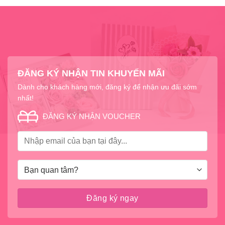
của hoa.
Thay nước thường xuyên:
Thay nước trong
bình mỗi 1-2 ngày để đảm bảo nước luôn sạch và
tươi mới. Khi thay nước, hãy rửa sạch bình hoa
và cắt tỉa cành hoa một lần nữa để loại bỏ phần bị
ĐĂNG KÝ NHẬN TIN KHUYẾN MÃI
héo.
Dành cho khách hàng mới, đăng ký để nhận ưu đãi sớm
Sử dụng dưỡng hoa:
Sử dụng gói dưỡng hoa
nhất!
(thường đi kèm khi mua hoa) để cung cấp dưỡng
ĐĂNG KÝ NHẬN VOUCHER
chất cần thiết, kéo dài tuổi thọ của hoa. Bạn cũng
có thể tự làm dưỡng hoa bằng cách pha 1 thìa
đường, 1 thìa giấm trắng và 1 lít nước.
Đặt hoa nơi thoáng mát:
Đặt bình hoa ở nơi có
ánh sáng tự nhiên nhưng tránh ánh nắng trực tiếp
và gió lùa. Nhiệt độ lý tưởng để giữ hoa tươi lâu
là khoảng 18-22 độ C.
Tránh các nguồn nhiệt:
Tránh đặt hoa gần các