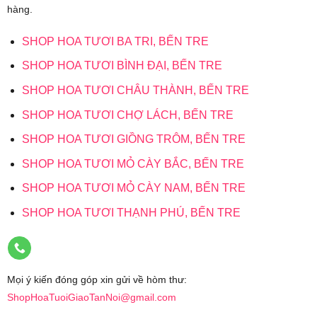
hàng.
SHOP HOA TƯƠI BA TRI, BẾN TRE
SHOP HOA TƯƠI BÌNH ĐẠI, BẾN TRE
SHOP HOA TƯƠI CHÂU THÀNH, BẾN TRE
SHOP HOA TƯƠI CHỢ LÁCH, BẾN TRE
SHOP HOA TƯƠI GIỒNG TRÔM, BẾN TRE
SHOP HOA TƯƠI MỎ CÀY BẮC, BẾN TRE
SHOP HOA TƯƠI MỎ CÀY NAM, BẾN TRE
SHOP HOA TƯƠI THẠNH PHÚ, BẾN TRE
Mọi ý kiến đóng góp xin gửi về hòm thư:
ShopHoaTuoiGiaoTanNoi@gmail.com