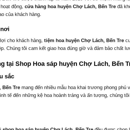
 hoạt động,
cửa hàng hoa huyện Chợ Lách, Bến Tre
đã khô
ao của khách hàng.
 nơi
lợi cho khách hàng,
tiệm hoa huyện Chợ Lách, Bến Tre
cu
p. Chúng tôi cam kết giao hoa đúng giờ và đảm bảo chất lư
g tại Shop Hoa sáp huyện Chợ Lách, Bến T
u sắc
 Bến Tre
mang đến nhiều mẫu hoa khai trương phong phú v
inh tế đến những kệ hoa hoành tráng và ấn tượng, chúng tôi
ại
shop hoa sáp huyện Chợ Lách, Bến Tre
đều được chọn l