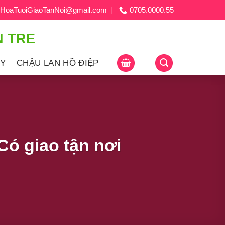
HoaTuoiGiaoTanNoi@gmail.com
0705.0000.55
N TRE
ÂY
CHẬU LAN HỒ ĐIỆP
ó giao tận nơi