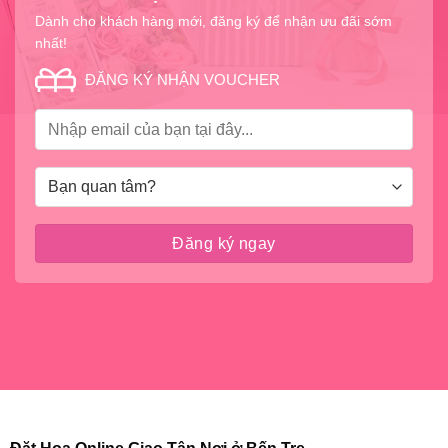
Dành cho khách hàng mới, đăng ký để nhận ưu đãi sớm
nhất!
ĐĂNG KÝ NHẬN VOUCHER