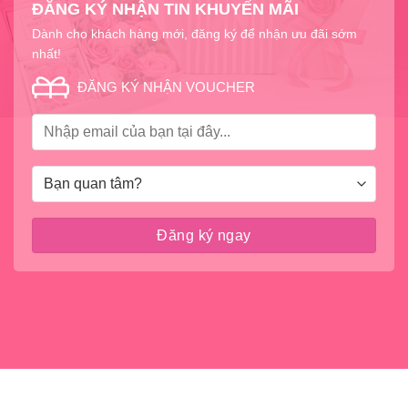
ĐĂNG KÝ NHẬN TIN KHUYẾN MÃI
Dành cho khách hàng mới, đăng ký để nhận ưu đãi sớm
nhất!
ĐĂNG KÝ NHẬN VOUCHER