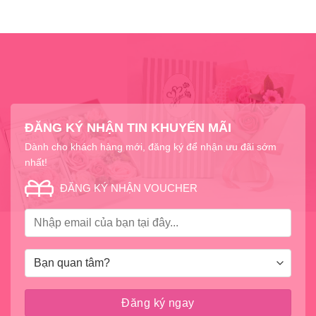
ĐĂNG KÝ NHẬN TIN KHUYẾN MÃI
Dành cho khách hàng mới, đăng ký để nhận ưu đãi sớm
nhất!
ĐĂNG KÝ NHẬN VOUCHER