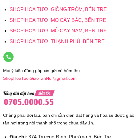
SHOP HOA TƯƠI GIỒNG TRÔM, BẾN TRE
SHOP HOA TƯƠI MỎ CÀY BẮC, BẾN TRE
SHOP HOA TƯƠI MỎ CÀY NAM, BẾN TRE
SHOP HOA TƯƠI THẠNH PHÚ, BẾN TRE
Mọi ý kiến đóng góp xin gửi về hòm thư:
ShopHoaTuoiGiaoTanNoi@gmail.com
Chẳng phải đợi lâu, bạn chỉ cần điện đặt hàng và hoa sẽ được giao
tận nơi trong nội thành phố trong chưa đầy 1h.
Địa chỉ:
374 Trương Định, Phường 5, Bến Tre