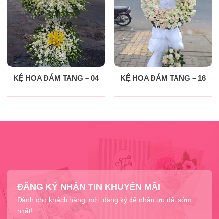
KỆ HOA ĐÁM TANG – 04
KỆ HOA ĐÁM TANG – 16
ĐĂNG KÝ NHẬN TIN KHUYẾN MÃI
Dành cho khách hàng mới, đăng ký để nhận ưu đãi sớm
nhất!