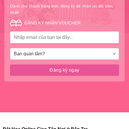
Dành cho khách hàng mới, đăng ký để nhận ưu đãi sớm
nhất!
ĐĂNG KÝ NHẬN VOUCHER