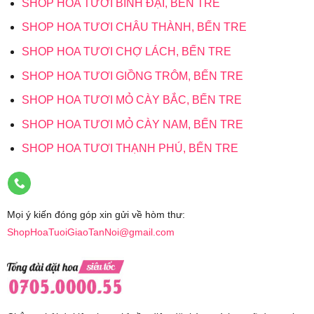
SHOP HOA TƯƠI BÌNH ĐẠI, BẾN TRE
SHOP HOA TƯƠI CHÂU THÀNH, BẾN TRE
SHOP HOA TƯƠI CHỢ LÁCH, BẾN TRE
SHOP HOA TƯƠI GIỒNG TRÔM, BẾN TRE
SHOP HOA TƯƠI MỎ CÀY BẮC, BẾN TRE
SHOP HOA TƯƠI MỎ CÀY NAM, BẾN TRE
SHOP HOA TƯƠI THẠNH PHÚ, BẾN TRE
Mọi ý kiến đóng góp xin gửi về hòm thư:
ShopHoaTuoiGiaoTanNoi@gmail.com