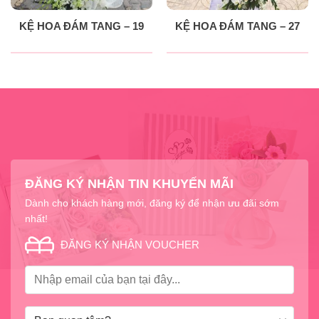
KỆ HOA ĐÁM TANG – 19
KỆ HOA ĐÁM TANG – 27
ĐĂNG KÝ NHẬN TIN KHUYẾN MÃI
Dành cho khách hàng mới, đăng ký để nhận ưu đãi sớm
nhất!
ĐĂNG KÝ NHẬN VOUCHER