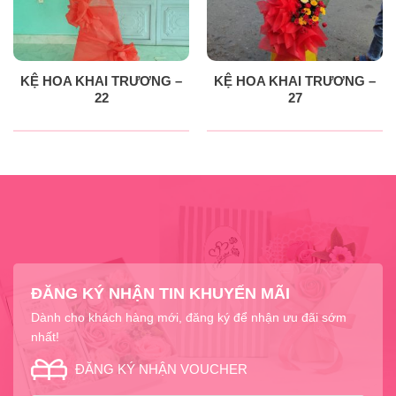
KỆ HOA KHAI TRƯƠNG –
KỆ HOA KHAI TRƯƠNG –
22
27
ĐĂNG KÝ NHẬN TIN KHUYẾN MÃI
Dành cho khách hàng mới, đăng ký để nhận ưu đãi sớm
nhất!
ĐĂNG KÝ NHẬN VOUCHER