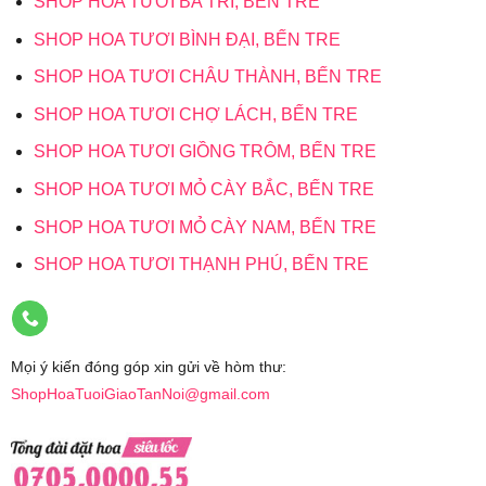
SHOP HOA TƯƠI BA TRI, BẾN TRE
SHOP HOA TƯƠI BÌNH ĐẠI, BẾN TRE
SHOP HOA TƯƠI CHÂU THÀNH, BẾN TRE
SHOP HOA TƯƠI CHỢ LÁCH, BẾN TRE
SHOP HOA TƯƠI GIỒNG TRÔM, BẾN TRE
SHOP HOA TƯƠI MỎ CÀY BẮC, BẾN TRE
SHOP HOA TƯƠI MỎ CÀY NAM, BẾN TRE
SHOP HOA TƯƠI THẠNH PHÚ, BẾN TRE
Mọi ý kiến đóng góp xin gửi về hòm thư:
ShopHoaTuoiGiaoTanNoi@gmail.com