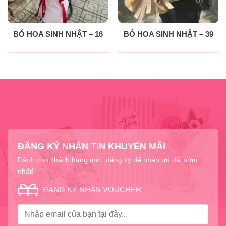
BÓ HOA SINH NHẬT – 16
BÓ HOA SINH NHẬT – 39
ĐĂNG KÝ NHẬN TIN KHUYẾN MÃI
Dành cho khách hàng mới, đăng ký để nhận ưu đãi sớm
nhất!
ĐĂNG KÝ NHẬN VOUCHER