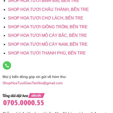
SHOP HOA TƯƠI BÌNH ĐẠI, BẾN TRE
SHOP HOA TƯƠI CHÂU THÀNH, BẾN TRE
SHOP HOA TƯƠI CHỢ LÁCH, BẾN TRE
SHOP HOA TƯƠI GIỒNG TRÔM, BẾN TRE
SHOP HOA TƯƠI MỎ CÀY BẮC, BẾN TRE
SHOP HOA TƯƠI MỎ CÀY NAM, BẾN TRE
SHOP HOA TƯƠI THẠNH PHÚ, BẾN TRE
Mọi ý kiến đóng góp xin gửi về hòm thư:
ShopHoaTuoiGiaoTanNoi@gmail.com