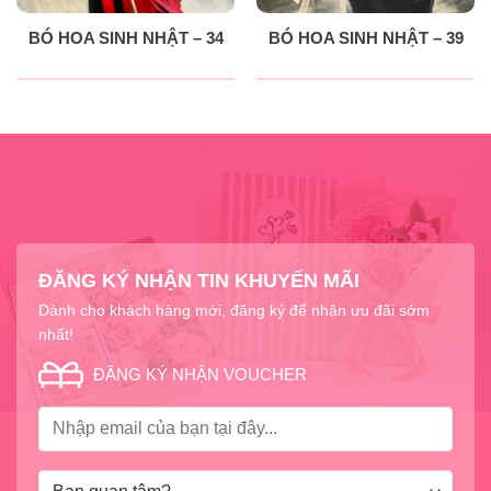
BÓ HOA SINH NHẬT – 34
BÓ HOA SINH NHẬT – 39
ĐĂNG KÝ NHẬN TIN KHUYẾN MÃI
Dành cho khách hàng mới, đăng ký để nhận ưu đãi sớm
nhất!
ĐĂNG KÝ NHẬN VOUCHER