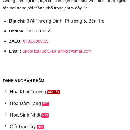
Chẳng phải đợi lâu, bạn chỉ cần điện đặt hàng và hoa sẽ được giao
tận nơi trong nội thành phố trong chưa đầy 1h.
Địa chỉ:
374 Trương Định, Phường 5, Bến Tre
Hotline:
0705.0000.55
ZALO:
0705.0000.55
Email:
ShopHoaTuoiGiaoTanNoi@gmail.com
DANH MỤC SẢN PHẨM
Hoa Khai Trương
Hoa Đám Tang
Hoa Sinh Nhật
Giỏ Trái Cây