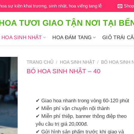
a sự kiện khai trương, sinh nhật, hoa viếng tang lễ
Shop
HOA TƯƠI GIAO TẬN NƠI TẠI BẾ
HOA SINH NHẬT
HOA ĐÁM TANG
GIỎ TRÁI C
TRANG CHỦ
/
HOA SINH NHẬT
/
BÓ HOA SINH 
BÓ HOA SINH NHẬT – 40
✔ Giao hoa nhanh trong vòng 60-120 phút
✔ Miễn phí vận chuyển nội thành
✔ Miễn phí thiệp, banner thông điệp theo
yêu cầu trị giá 20,000đ.
✔ Gửi hình sản phẩm trước khi giao và