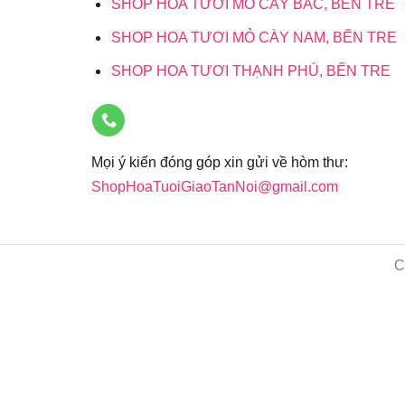
SHOP HOA TƯƠI MỎ CÀY BẮC, BẾN TRE
SHOP HOA TƯƠI MỎ CÀY NAM, BẾN TRE
SHOP HOA TƯƠI THẠNH PHÚ, BẾN TRE
Mọi ý kiến đóng góp xin gửi về hòm thư:
ShopHoaTuoiGiaoTanNoi@gmail.com
C