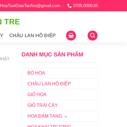
HoaTuoiGiaoTanNoi@gmail.com
0705.0000.55
N TRE
ÂY
CHẬU LAN HỒ ĐIỆP
DANH MỤC SẢN PHẨM
NHẬT
BÓ HOA
CHẬU LAN HỒ ĐIỆP
GIỎ HOA
GIỎ TRÁI CÂY
HOA ĐÁM TANG
HOA KHAI TRƯƠNG