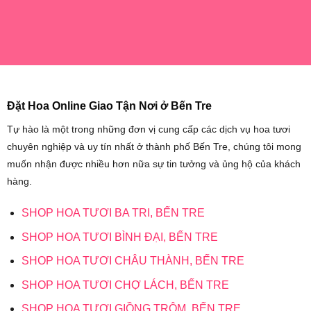
Đặt Hoa Online Giao Tận Nơi ở Bến Tre
Tự hào là một trong những đơn vị cung cấp các dịch vụ hoa tươi
chuyên nghiệp và uy tín nhất ở thành phố Bến Tre, chúng tôi mong
muốn nhận được nhiều hơn nữa sự tin tưởng và ủng hộ của khách
hàng.
SHOP HOA TƯƠI BA TRI, BẾN TRE
SHOP HOA TƯƠI BÌNH ĐẠI, BẾN TRE
SHOP HOA TƯƠI CHÂU THÀNH, BẾN TRE
SHOP HOA TƯƠI CHỢ LÁCH, BẾN TRE
SHOP HOA TƯƠI GIỒNG TRÔM, BẾN TRE