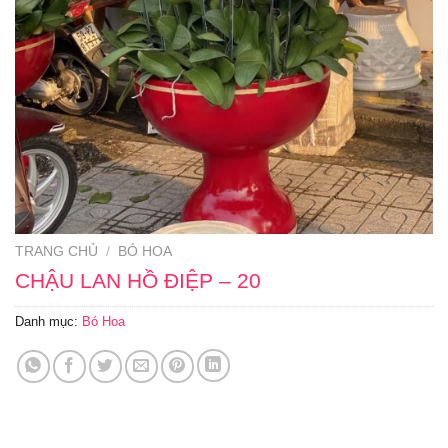
TRANG CHỦ
/
BÓ HOA
CHẬU LAN HỒ ĐIỆP – 20
Danh mục:
Bó Hoa