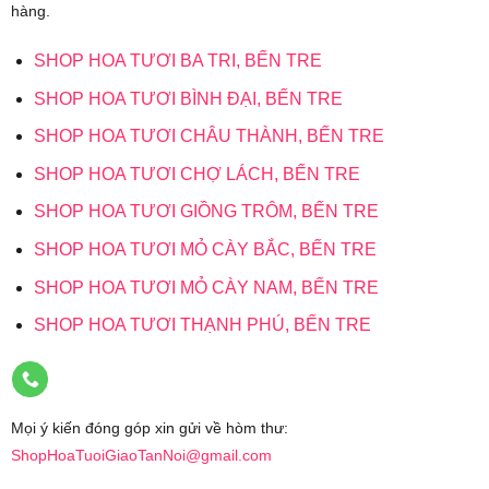
hàng.
SHOP HOA TƯƠI BA TRI, BẾN TRE
SHOP HOA TƯƠI BÌNH ĐẠI, BẾN TRE
SHOP HOA TƯƠI CHÂU THÀNH, BẾN TRE
SHOP HOA TƯƠI CHỢ LÁCH, BẾN TRE
SHOP HOA TƯƠI GIỒNG TRÔM, BẾN TRE
SHOP HOA TƯƠI MỎ CÀY BẮC, BẾN TRE
SHOP HOA TƯƠI MỎ CÀY NAM, BẾN TRE
SHOP HOA TƯƠI THẠNH PHÚ, BẾN TRE
Mọi ý kiến đóng góp xin gửi về hòm thư:
ShopHoaTuoiGiaoTanNoi@gmail.com