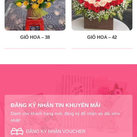
GIỎ HOA – 38
GIỎ HOA – 42
ĐĂNG KÝ NHẬN TIN KHUYẾN MÃI
Dành cho khách hàng mới, đăng ký để nhận ưu đãi sớm
nhất!
ĐĂNG KÝ NHẬN VOUCHER