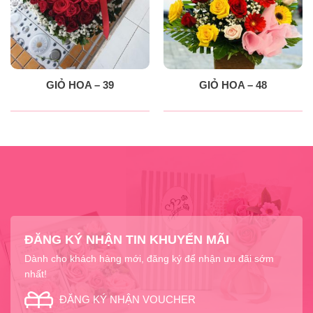
GIỎ HOA – 39
GIỎ HOA – 48
ĐĂNG KÝ NHẬN TIN KHUYẾN MÃI
Dành cho khách hàng mới, đăng ký để nhận ưu đãi sớm
nhất!
ĐĂNG KÝ NHẬN VOUCHER