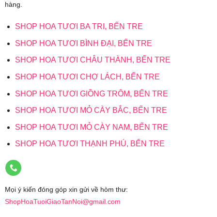
hàng.
SHOP HOA TƯƠI BA TRI, BẾN TRE
SHOP HOA TƯƠI BÌNH ĐẠI, BẾN TRE
SHOP HOA TƯƠI CHÂU THÀNH, BẾN TRE
SHOP HOA TƯƠI CHỢ LÁCH, BẾN TRE
SHOP HOA TƯƠI GIỒNG TRÔM, BẾN TRE
SHOP HOA TƯƠI MỎ CÀY BẮC, BẾN TRE
SHOP HOA TƯƠI MỎ CÀY NAM, BẾN TRE
SHOP HOA TƯƠI THẠNH PHÚ, BẾN TRE
Mọi ý kiến đóng góp xin gửi về hòm thư:
ShopHoaTuoiGiaoTanNoi@gmail.com