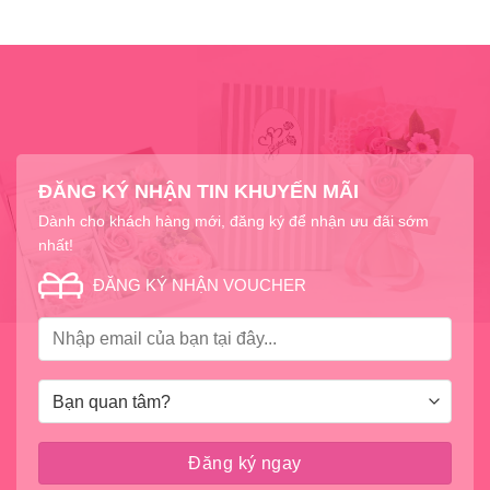
ĐĂNG KÝ NHẬN TIN KHUYẾN MÃI
Dành cho khách hàng mới, đăng ký để nhận ưu đãi sớm
nhất!
ĐĂNG KÝ NHẬN VOUCHER