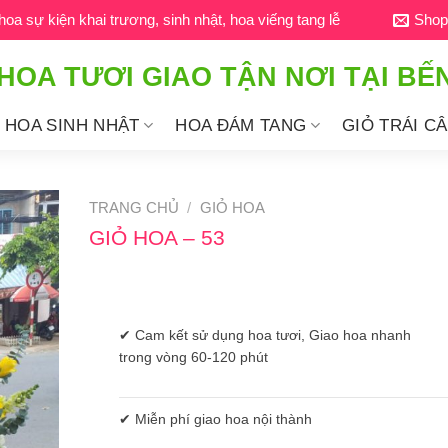
a sự kiện khai trương, sinh nhật, hoa viếng tang lễ
Shop
HOA TƯƠI GIAO TẬN NƠI TẠI BẾ
HOA SINH NHẬT
HOA ĐÁM TANG
GIỎ TRÁI C
TRANG CHỦ
/
GIỎ HOA
GIỎ HOA – 53
✔ Cam kết sử dụng hoa tươi, Giao hoa nhanh
trong vòng 60-120 phút
✔ Miễn phí giao hoa nội thành