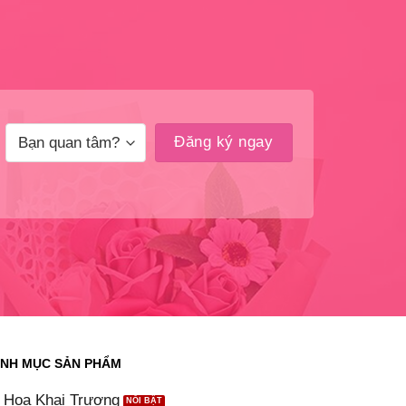
NH MỤC SẢN PHẨM
Hoa Khai Trương