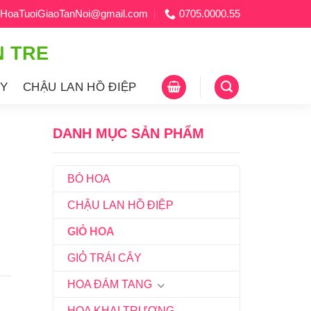
HoaTuoiGiaoTanNoi@gmail.com
0705.0000.55
N TRE
ÂY
CHẬU LAN HỒ ĐIỆP
DANH MỤC SẢN PHẨM
BÓ HOA
CHẬU LAN HỒ ĐIỆP
GIỎ HOA
GIỎ TRÁI CÂY
HOA ĐÁM TANG
HOA KHAI TRƯƠNG