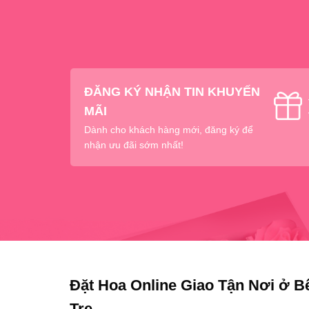
ĐĂNG KÝ NHẬN TIN KHUYẾN
MÃI
Dành cho khách hàng mới, đăng ký để
nhận ưu đãi sớm nhất!
Đặt Hoa Online Giao Tận Nơi ở B
Tre