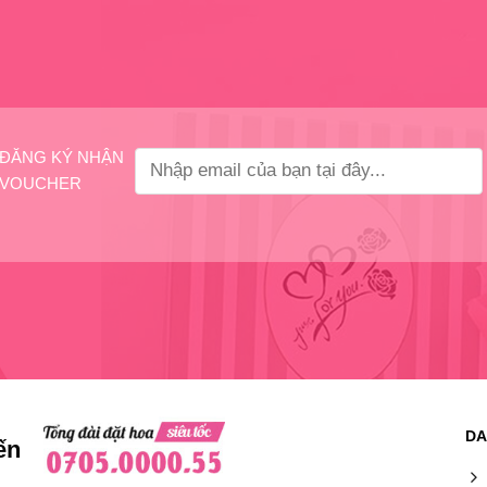
ĐĂNG KÝ NHẬN
VOUCHER
DA
ến