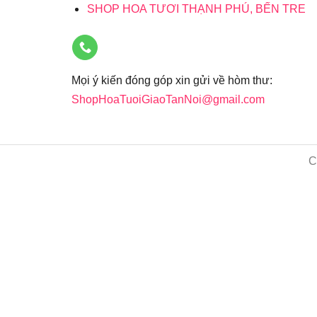
SHOP HOA TƯƠI THẠNH PHÚ, BẾN TRE
Mọi ý kiến đóng góp xin gửi về hòm thư:
ShopHoaTuoiGiaoTanNoi@gmail.com
C