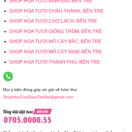
SHOP HOA TƯƠI BÌNH ĐẠI, BẾN TRE
SHOP HOA TƯƠI CHÂU THÀNH, BẾN TRE
SHOP HOA TƯƠI CHỢ LÁCH, BẾN TRE
SHOP HOA TƯƠI GIỒNG TRÔM, BẾN TRE
SHOP HOA TƯƠI MỎ CÀY BẮC, BẾN TRE
SHOP HOA TƯƠI MỎ CÀY NAM, BẾN TRE
SHOP HOA TƯƠI THẠNH PHÚ, BẾN TRE
Mọi ý kiến đóng góp xin gửi về hòm thư:
ShopHoaTuoiGiaoTanNoi@gmail.com