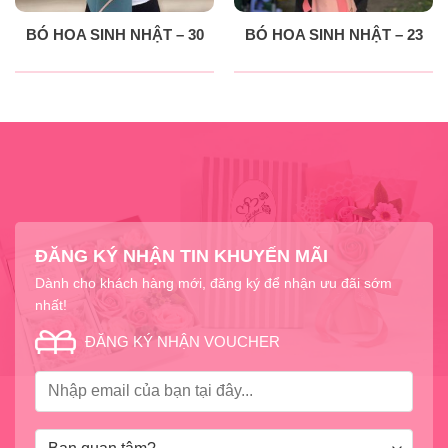
BÓ HOA SINH NHẬT – 30
BÓ HOA SINH NHẬT – 23
ĐĂNG KÝ NHẬN TIN KHUYẾN MÃI
Dành cho khách hàng mới, đăng ký để nhận ưu đãi sớm
nhất!
ĐĂNG KÝ NHẬN VOUCHER