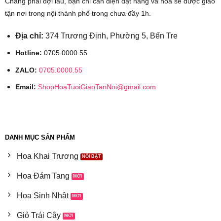
Chẳng phải đợi lâu, bạn chỉ cần điện đặt hàng và hoa sẽ được giao
tận nơi trong nội thành phố trong chưa đầy 1h.
Địa chỉ:
374 Trương Định, Phường 5, Bến Tre
Hotline:
0705.0000.55
ZALO:
0705.0000.55
Email:
ShopHoaTuoiGiaoTanNoi@gmail.com
DANH MỤC SẢN PHẨM
Hoa Khai Trương
Hoa Đám Tang
Hoa Sinh Nhật
Giỏ Trái Cây