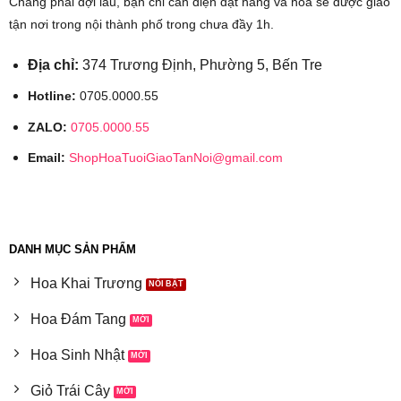
Chẳng phải đợi lâu, bạn chỉ cần điện đặt hàng và hoa sẽ được giao
tận nơi trong nội thành phố trong chưa đầy 1h.
Địa chỉ:
374 Trương Định, Phường 5, Bến Tre
Hotline:
0705.0000.55
ZALO:
0705.0000.55
Email:
ShopHoaTuoiGiaoTanNoi@gmail.com
DANH MỤC SẢN PHẨM
Hoa Khai Trương
Hoa Đám Tang
Hoa Sinh Nhật
Giỏ Trái Cây