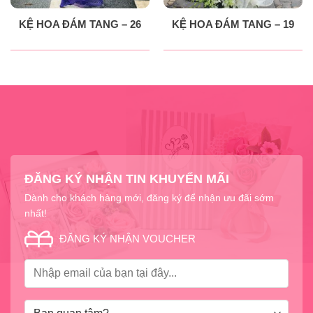
KỆ HOA ĐÁM TANG – 26
KỆ HOA ĐÁM TANG – 19
ĐĂNG KÝ NHẬN TIN KHUYẾN MÃI
Dành cho khách hàng mới, đăng ký để nhận ưu đãi sớm
nhất!
ĐĂNG KÝ NHẬN VOUCHER