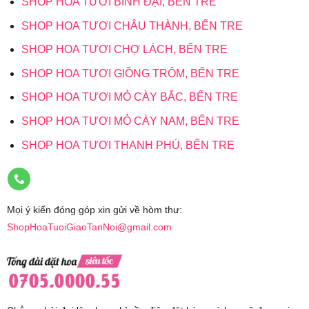
SHOP HOA TƯƠI BÌNH ĐẠI, BẾN TRE
SHOP HOA TƯƠI CHÂU THÀNH, BẾN TRE
SHOP HOA TƯƠI CHỢ LÁCH, BẾN TRE
SHOP HOA TƯƠI GIỒNG TRÔM, BẾN TRE
SHOP HOA TƯƠI MỎ CÀY BẮC, BẾN TRE
SHOP HOA TƯƠI MỎ CÀY NAM, BẾN TRE
SHOP HOA TƯƠI THẠNH PHÚ, BẾN TRE
Mọi ý kiến đóng góp xin gửi về hòm thư:
ShopHoaTuoiGiaoTanNoi@gmail.com