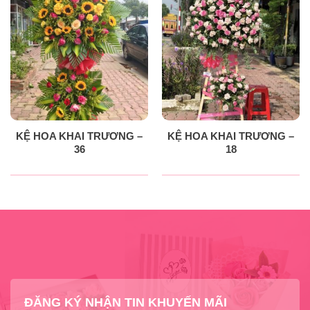
KỆ HOA KHAI TRƯƠNG –
KỆ HOA KHAI TRƯƠNG –
36
18
ĐĂNG KÝ NHẬN TIN KHUYẾN MÃI