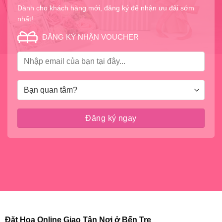
Dành cho khách hàng mới, đăng ký để nhận ưu đãi sớm
nhất!
ĐĂNG KÝ NHẬN VOUCHER
Đặt Hoa Online Giao Tận Nơi ở Bến Tre