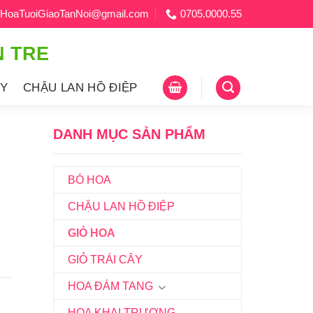
HoaTuoiGiaoTanNoi@gmail.com
0705.0000.55
N TRE
ÂY
CHẬU LAN HỒ ĐIỆP
DANH MỤC SẢN PHẨM
BÓ HOA
CHẬU LAN HỒ ĐIỆP
GIỎ HOA
GIỎ TRÁI CÂY
HOA ĐÁM TANG
HOA KHAI TRƯƠNG