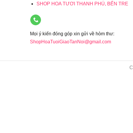
SHOP HOA TƯƠI THẠNH PHÚ, BẾN TRE
Mọi ý kiến đóng góp xin gửi về hòm thư:
ShopHoaTuoiGiaoTanNoi@gmail.com
C