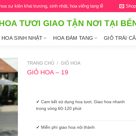
a sự kiện khai trương, sinh nhật, hoa viếng tang lễ
Shop
HOA TƯƠI GIAO TẬN NƠI TẠI BẾ
HOA SINH NHẬT
HOA ĐÁM TANG
GIỎ TRÁI C
TRANG CHỦ
/
GIỎ HOA
GIỎ HOA – 19
✔ Cam kết sử dụng hoa tươi, Giao hoa nhanh
trong vòng 60-120 phút
✔ Miễn phí giao hoa nội thành