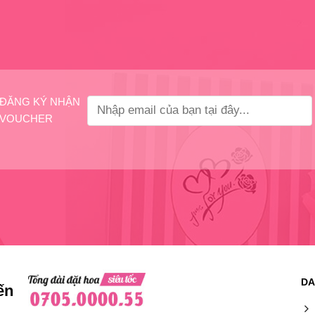
ĐĂNG KÝ NHẬN
VOUCHER
DA
ến