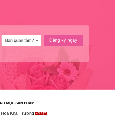
NH MỤC SẢN PHẨM
Hoa Khai Trương