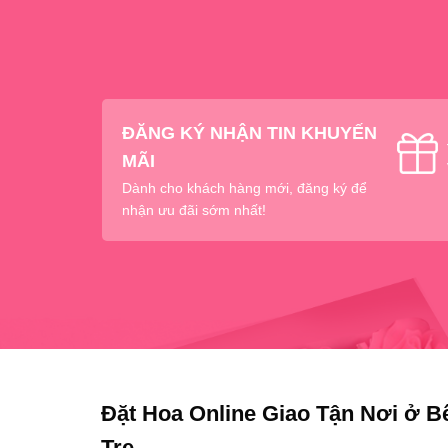
ĐĂNG KÝ NHẬN TIN KHUYẾN
MÃI
Dành cho khách hàng mới, đăng ký để
nhận ưu đãi sớm nhất!
Đặt Hoa Online Giao Tận Nơi ở B
Tre