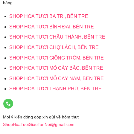
hàng.
SHOP HOA TƯƠI BA TRI, BẾN TRE
SHOP HOA TƯƠI BÌNH ĐẠI, BẾN TRE
SHOP HOA TƯƠI CHÂU THÀNH, BẾN TRE
SHOP HOA TƯƠI CHỢ LÁCH, BẾN TRE
SHOP HOA TƯƠI GIỒNG TRÔM, BẾN TRE
SHOP HOA TƯƠI MỎ CÀY BẮC, BẾN TRE
SHOP HOA TƯƠI MỎ CÀY NAM, BẾN TRE
SHOP HOA TƯƠI THẠNH PHÚ, BẾN TRE
Mọi ý kiến đóng góp xin gửi về hòm thư:
ShopHoaTuoiGiaoTanNoi@gmail.com