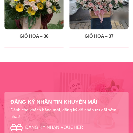
GIỎ HOA – 36
GIỎ HOA – 37
ĐĂNG KÝ NHẬN TIN KHUYẾN MÃI
Dành cho khách hàng mới, đăng ký để nhận ưu đãi sớm
nhất!
ĐĂNG KÝ NHẬN VOUCHER