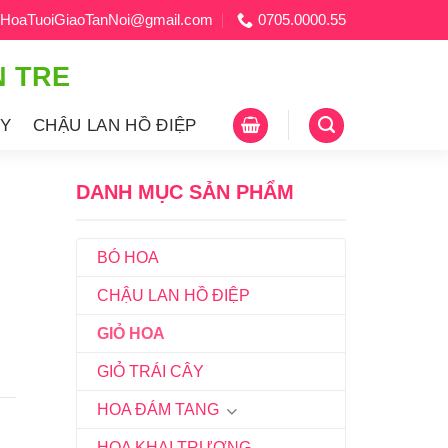
HoaTuoiGiaoTanNoi@gmail.com
0705.0000.55
N TRE
ÂY
CHẬU LAN HỒ ĐIỆP
DANH MỤC SẢN PHẨM
BÓ HOA
CHẬU LAN HỒ ĐIỆP
GIỎ HOA
GIỎ TRÁI CÂY
HOA ĐÁM TANG
HOA KHAI TRƯƠNG