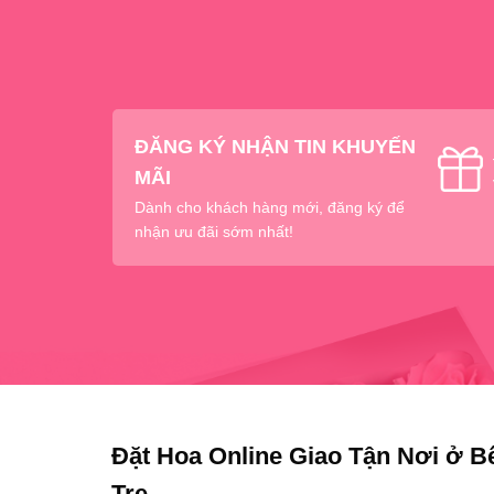
ĐĂNG KÝ NHẬN TIN KHUYẾN
MÃI
Dành cho khách hàng mới, đăng ký để
nhận ưu đãi sớm nhất!
Đặt Hoa Online Giao Tận Nơi ở B
Tre