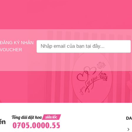
ĐĂNG KÝ NHẬN
VOUCHER
DA
ến