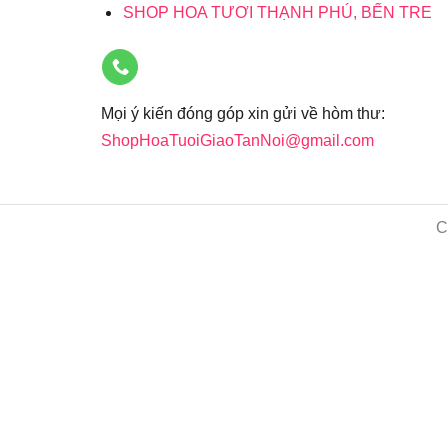
SHOP HOA TƯƠI THẠNH PHÚ, BẾN TRE
Mọi ý kiến đóng góp xin gửi về hòm thư:
ShopHoaTuoiGiaoTanNoi@gmail.com
C