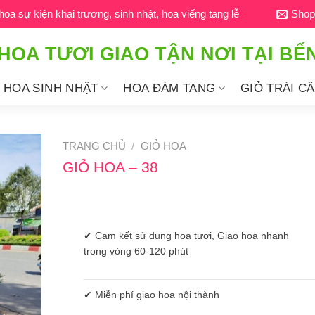
a sự kiện khai trương, sinh nhật, hoa viếng tang lễ
Shop
HOA TƯƠI GIAO TẬN NƠI TẠI BẾ
HOA SINH NHẬT
HOA ĐÁM TANG
GIỎ TRÁI C
TRANG CHỦ
/
GIỎ HOA
GIỎ HOA – 38
✔ Cam kết sử dụng hoa tươi, Giao hoa nhanh
trong vòng 60-120 phút
✔ Miễn phí giao hoa nội thành