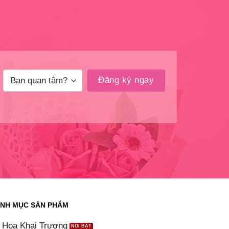
NH MỤC SẢN PHẨM
Hoa Khai Trương