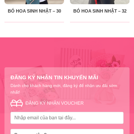
BÓ HOA SINH NHẬT – 30
BÓ HOA SINH NHẬT – 32
ĐĂNG KÝ NHẬN TIN KHUYẾN MÃI
Dành cho khách hàng mới, đăng ký để nhận ưu đãi sớm
nhất!
ĐĂNG KÝ NHẬN VOUCHER