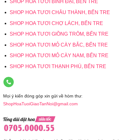
SHOP HOA TƯƠI BÌNH ĐẠI, BẾN TRE
SHOP HOA TƯƠI CHÂU THÀNH, BẾN TRE
SHOP HOA TƯƠI CHỢ LÁCH, BẾN TRE
SHOP HOA TƯƠI GIỒNG TRÔM, BẾN TRE
SHOP HOA TƯƠI MỎ CÀY BẮC, BẾN TRE
SHOP HOA TƯƠI MỎ CÀY NAM, BẾN TRE
SHOP HOA TƯƠI THẠNH PHÚ, BẾN TRE
Mọi ý kiến đóng góp xin gửi về hòm thư:
ShopHoaTuoiGiaoTanNoi@gmail.com