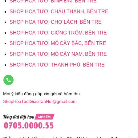
SHOP HOA TƯƠI BÌNH ĐẠI, BẾN TRE
SHOP HOA TƯƠI CHÂU THÀNH, BẾN TRE
SHOP HOA TƯƠI CHỢ LÁCH, BẾN TRE
SHOP HOA TƯƠI GIỒNG TRÔM, BẾN TRE
SHOP HOA TƯƠI MỎ CÀY BẮC, BẾN TRE
SHOP HOA TƯƠI MỎ CÀY NAM, BẾN TRE
SHOP HOA TƯƠI THẠNH PHÚ, BẾN TRE
Mọi ý kiến đóng góp xin gửi về hòm thư:
ShopHoaTuoiGiaoTanNoi@gmail.com