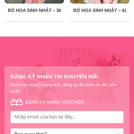
BÓ HOA SINH NHẬT – 36
BÓ HOA SINH NHẬT – 41
ĐĂNG KÝ NHẬN TIN KHUYẾN MÃI
Dành cho khách hàng mới, đăng ký để nhận ưu đãi sớm
nhất!
ĐĂNG KÝ NHẬN VOUCHER