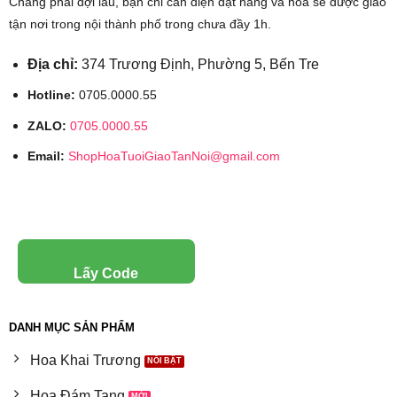
Chẳng phải đợi lâu, bạn chỉ cần điện đặt hàng và hoa sẽ được giao
tận nơi trong nội thành phố trong chưa đầy 1h.
Địa chỉ:
374 Trương Định, Phường 5, Bến Tre
Hotline:
0705.0000.55
ZALO:
0705.0000.55
Email:
ShopHoaTuoiGiaoTanNoi@gmail.com
Lấy Code
DANH MỤC SẢN PHẨM
Hoa Khai Trương
Hoa Đám Tang